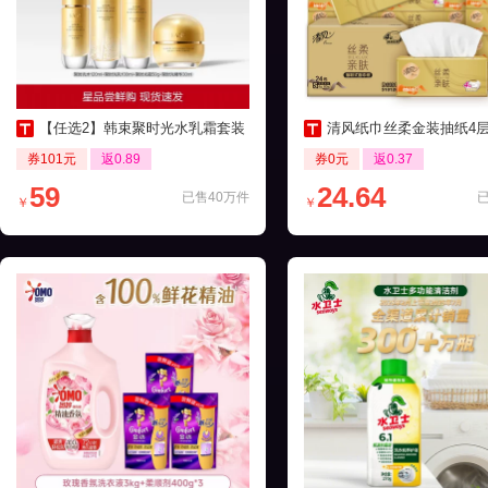
【任选2】韩束聚时光水乳霜套装
清风纸巾丝柔金装抽纸4层24包家
券101元
返0.89
券0元
返0.37
59
24.64
已售40万件
￥
￥