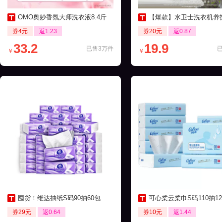
OMO奥妙香氛大师洗衣液8.4斤
【爆款】水卫士洗衣机养护液270ml
券4元
返1.23
券20元
返0.87
33.2
19.9
已售3万件
￥
￥
囤货！维达抽纸S码90抽60包
可心柔云柔巾S码110抽12包保湿
券29元
返0.64
券10元
返1.44