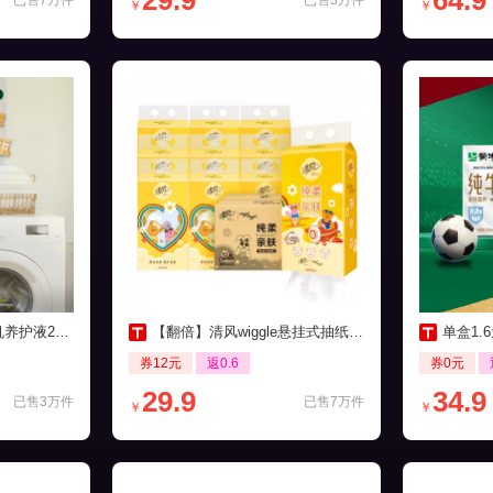
29.9
64.9
已售7万件
已售3万件
￥
￥
0ml*3瓶装
【翻倍】清风wiggle悬挂式抽纸250抽10提
单盒1.6
券12元
返0.6
券0元
29.9
34.9
已售3万件
已售7万件
￥
￥