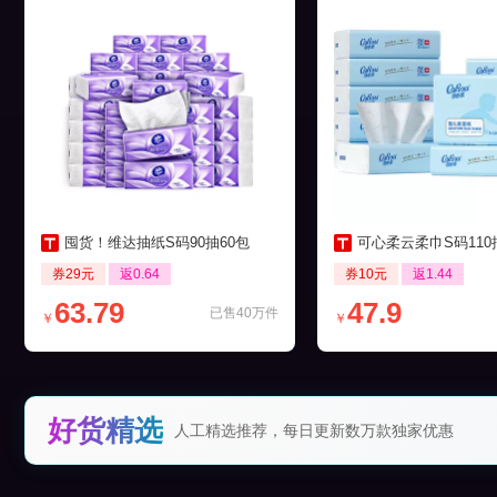
囤货！维达抽纸S码90抽60包
可心柔云柔巾S码110抽12
券29元
返0.64
券10元
返1.44
63.79
47.9
已售40万件
￥
￥
好货精选
人工精选推荐，每日更新数万款独家优惠