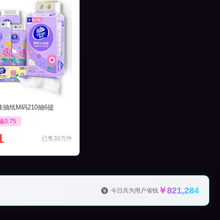
抽纸M码210抽6提
返0.75
1
已售30万件
￥821,284
今日共为用户省钱