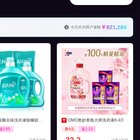
￥821,284
今日共为用户省钱
菌去味洗衣液除螨留香16斤
OMO奥妙香氛大师洗衣液8.4斤
返0.65
券4元
返1.23