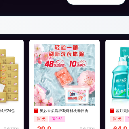
包家用实惠装
奥妙香柔洗衣凝珠桃桃春日香清香50颗
蓝月亮除
券1元
返0.63
券1元