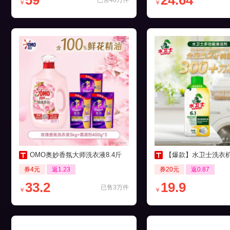
59
24.64
已售40万件
￥
￥
OMO奥妙香氛大师洗衣液8.4斤
【爆款】水卫士洗衣机养护液27
券4元
返1.23
券20元
返0.87
33.2
19.9
已售3万件
￥
￥