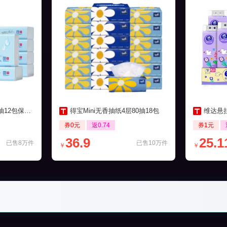
包保湿柔纸巾
得宝Mini无香抽纸4层80抽18包
维达悬挂
券0元
返0.74
券1元
36.9
25.1
已售8万件
已售10万件
￥
￥