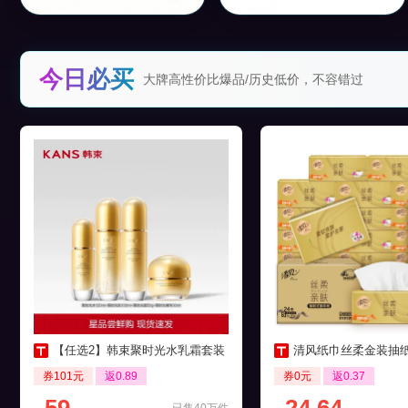
今日必买
大牌高性价比爆品/历史低价，不容错过
【任选2】韩束聚时光水乳霜套装
清风纸巾丝柔金装抽纸4层24
券101元
返0.89
券0元
返0.37