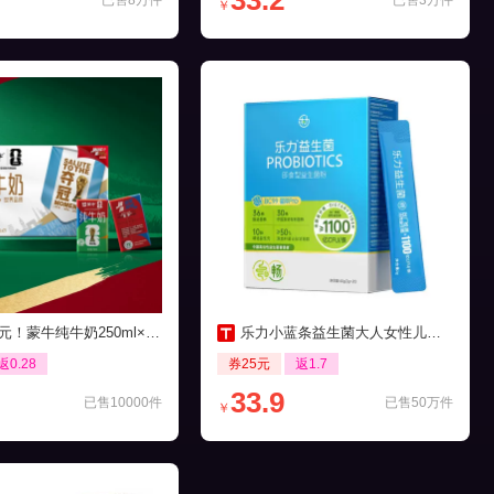
33.2
已售8万件
已售3万件
￥
元！蒙牛纯牛奶250ml×21包
乐力小蓝条益生菌大人女性儿童肠胃肠道口腔
返0.28
券25元
返1.7
33.9
已售10000件
已售50万件
￥