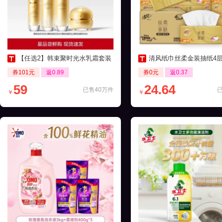
【任选2】韩束聚时光水乳霜套装
清风纸巾丝柔金装抽纸4层24包家
券101元
返0.89
券0元
返0.37
59
24.64
已售40万件
￥
￥