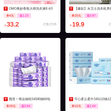
OMO奥妙香氛大师洗衣液8.4斤
【爆款】水卫士洗衣机养护液270ml
券4元
返1.23
券20元
返0.87
33.2
19.9
已售3万件
￥
￥
囤货！维达抽纸S码90抽60包
可心柔云柔巾S码110抽12包保湿
券29元
返0.64
券10元
返1.44