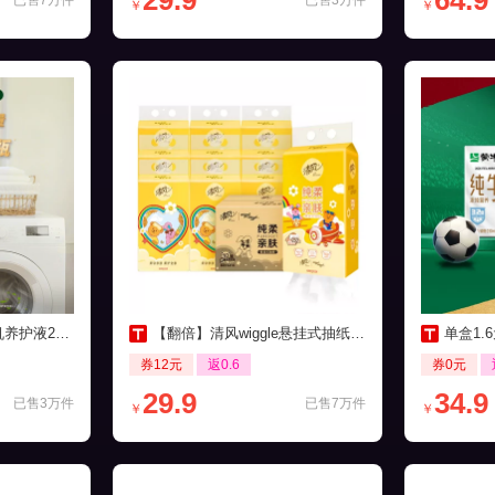
29.9
64.9
已售7万件
已售3万件
￥
￥
0ml*3瓶装
【翻倍】清风wiggle悬挂式抽纸250抽10提
单盒1.6
券12元
返0.6
券0元
29.9
34.9
已售3万件
已售7万件
￥
￥