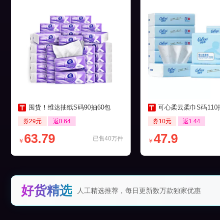
囤货！维达抽纸S码90抽60包
可心柔云柔巾S码110抽12
券29元
返0.64
券10元
返1.44
63.79
47.9
已售40万件
￥
￥
好货精选
人工精选推荐，每日更新数万款独家优惠