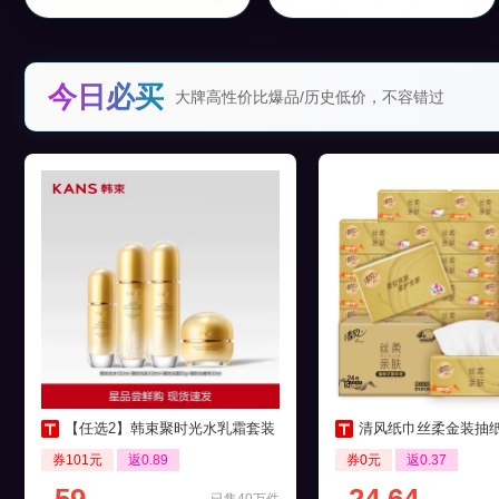
今日必买
大牌高性价比爆品/历史低价，不容错过
【任选2】韩束聚时光水乳霜套装
清风纸巾丝柔金装抽纸4层24
券101元
返0.89
券0元
返0.37