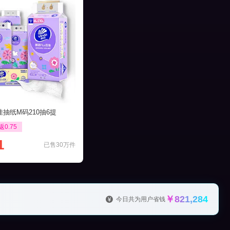
抽纸M码210抽6提
返0.75
1
已售30万件
￥821,284
今日共为用户省钱