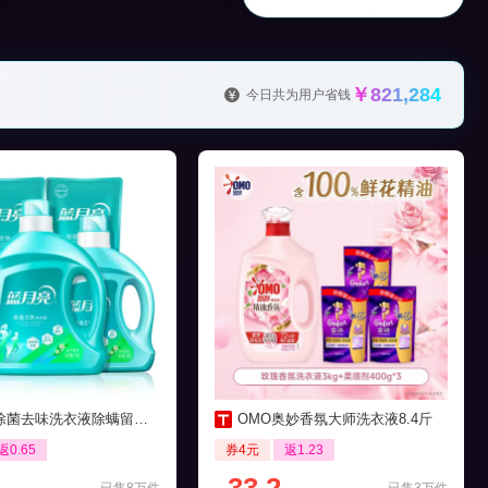
￥821,284
今日共为用户省钱
菌去味洗衣液除螨留香16斤
OMO奥妙香氛大师洗衣液8.4斤
返0.65
券4元
返1.23