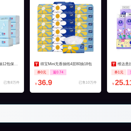
包保湿柔纸巾
得宝Mini无香抽纸4层80抽18包
维达悬挂
券0元
返0.74
券1元
36.9
25.1
已售8万件
已售10万件
￥
￥