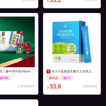
33.2
已售8万件
已售3万件
￥
元！蒙牛纯牛奶250ml×21包
乐力小蓝条益生菌大人女性儿童肠胃肠道口腔
返0.28
券25元
返1.7
33.9
已售10000件
已售50万件
￥