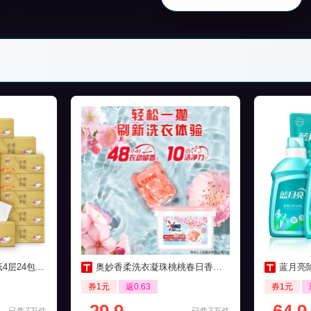
包家用实惠装
奥妙香柔洗衣凝珠桃桃春日香清香50颗
蓝月亮除
券1元
返0.63
券1元