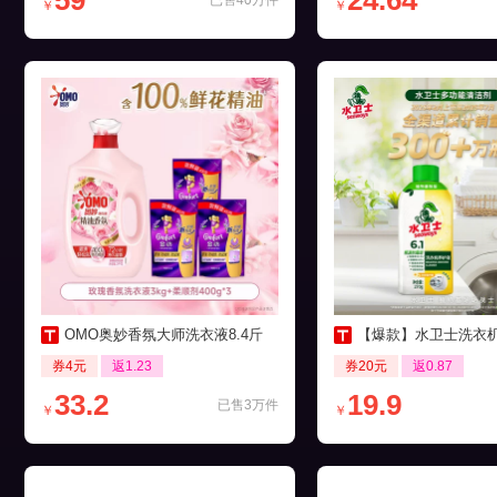
59
24.64
已售40万件
￥
￥
OMO奥妙香氛大师洗衣液8.4斤
【爆款】水卫士洗衣机养护液27
券4元
返1.23
券20元
返0.87
33.2
19.9
已售3万件
￥
￥