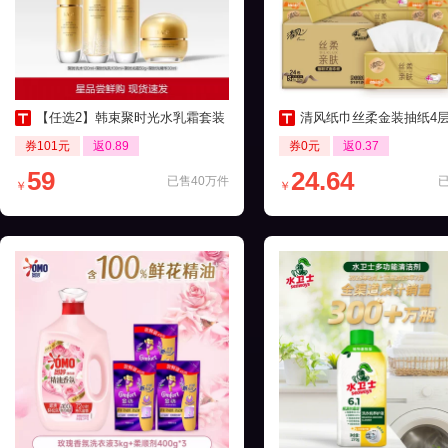
【任选2】韩束聚时光水乳霜套装
清风纸巾丝柔金装抽纸4层24包家
券101元
返0.89
券0元
返0.37
59
24.64
已售40万件
￥
￥