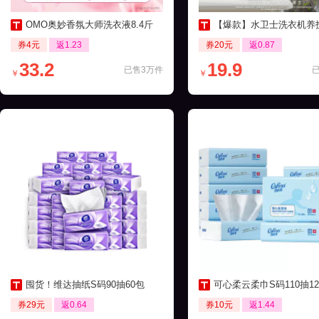
OMO奥妙香氛大师洗衣液8.4斤
【爆款】水卫士洗衣机养护液270ml
券4元
返1.23
券20元
返0.87
33.2
19.9
已售3万件
￥
￥
囤货！维达抽纸S码90抽60包
可心柔云柔巾S码110抽12包保湿
券29元
返0.64
券10元
返1.44