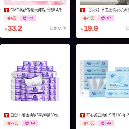
OMO奥妙香氛大师洗衣液8.4斤
【爆款】水卫士洗衣机养护液270ml
券4元
返1.23
券20元
返0.87
33.2
19.9
已售3万件
￥
￥
囤货！维达抽纸S码90抽60包
可心柔云柔巾S码110抽12包保湿
券29元
返0.64
券10元
返1.44