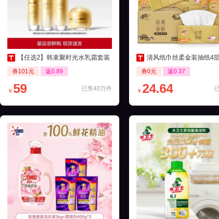
【任选2】韩束聚时光水乳霜套装
清风纸巾丝柔金装抽纸4层24包家
券101元
返0.89
券0元
返0.37
59
24.64
已售40万件
￥
￥