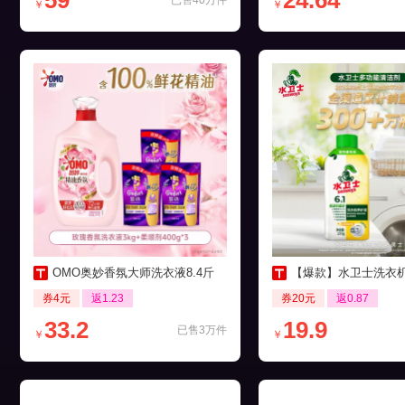
59
24.64
已售40万件
￥
￥
OMO奥妙香氛大师洗衣液8.4斤
【爆款】水卫士洗衣机养护液27
券4元
返1.23
券20元
返0.87
33.2
19.9
已售3万件
￥
￥