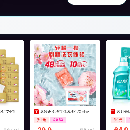
包家用实惠装
奥妙香柔洗衣凝珠桃桃春日香清香50颗
蓝月亮除
券1元
返0.63
券1元