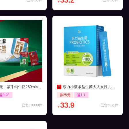
33.2
已售8万件
已售3万件
￥
元！蒙牛纯牛奶250ml×21包
乐力小蓝条益生菌大人女性儿童肠胃肠道口腔
返0.28
券25元
返1.7
33.9
已售10000件
已售50万件
￥