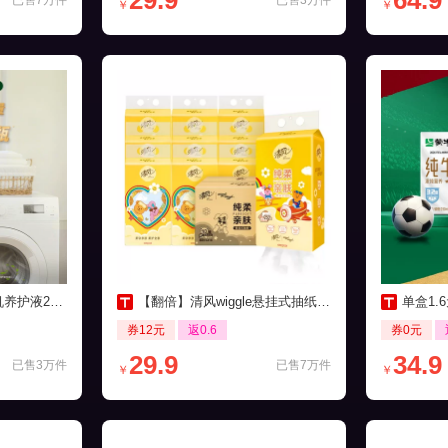
29.9
64.9
已售7万件
已售3万件
￥
￥
0ml*3瓶装
【翻倍】清风wiggle悬挂式抽纸250抽10提
单盒1.6
券12元
返0.6
券0元
29.9
34.9
已售3万件
已售7万件
￥
￥