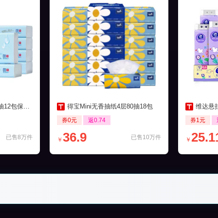
包保湿柔纸巾
得宝Mini无香抽纸4层80抽18包
维达悬挂
券0元
返0.74
券1元
36.9
25.1
已售8万件
已售10万件
￥
￥