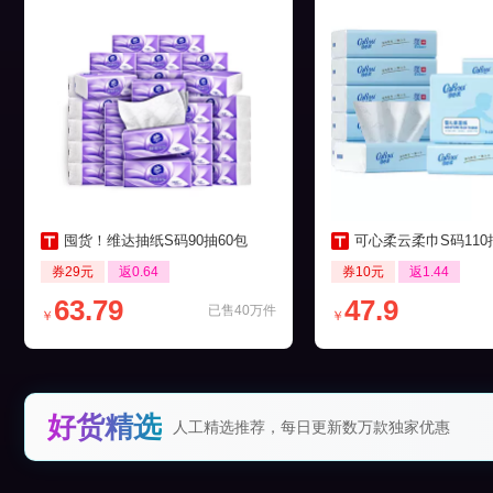
囤货！维达抽纸S码90抽60包
可心柔云柔巾S码110抽12
券29元
返0.64
券10元
返1.44
63.79
47.9
已售40万件
￥
￥
好货精选
人工精选推荐，每日更新数万款独家优惠