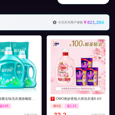
￥821,284
今日共为用户省钱
菌去味洗衣液除螨留香16斤
OMO奥妙香氛大师洗衣液8.4斤
返0.65
券4元
返1.23