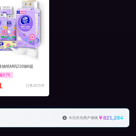
抽纸M码210抽6提
返0.75
1
已售30万件
￥821,284
今日共为用户省钱