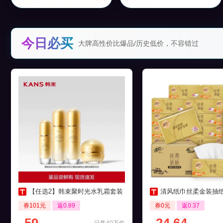
今日必买
大牌高性价比爆品/历史低价，不容错过
【任选2】韩束聚时光水乳霜套装
清风纸巾丝柔金装抽纸4层24
券101元
返0.89
券0元
返0.37