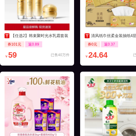
【任选2】韩束聚时光水乳霜套装
清风纸巾丝柔金装抽纸4层24包家
券101元
返0.89
券0元
返0.37
59
24.64
已售40万件
￥
￥