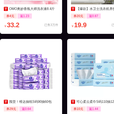
OMO奥妙香氛大师洗衣液8.4斤
【爆款】水卫士洗衣机养护液270ml
券4元
返1.23
券20元
返0.87
33.2
19.9
已售3万件
￥
￥
囤货！维达抽纸S码90抽60包
可心柔云柔巾S码110抽12包保湿
券29元
返0.64
券10元
返1.44