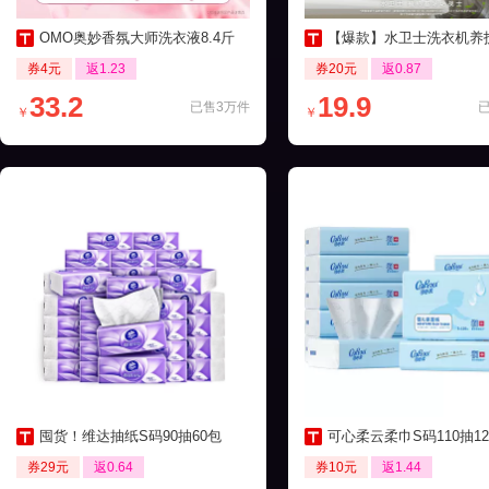
OMO奥妙香氛大师洗衣液8.4斤
【爆款】水卫士洗衣机养护液270ml
券4元
返1.23
券20元
返0.87
33.2
19.9
已售3万件
￥
￥
囤货！维达抽纸S码90抽60包
可心柔云柔巾S码110抽12包保湿
券29元
返0.64
券10元
返1.44