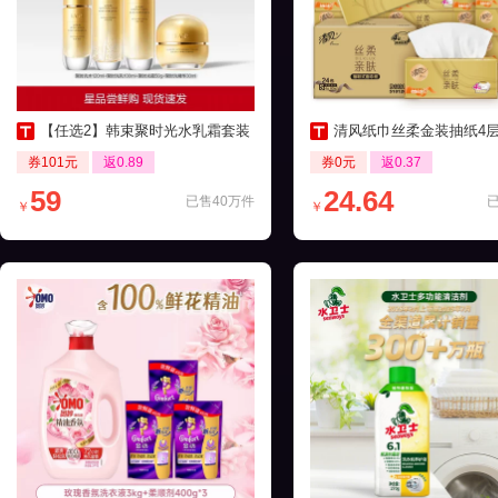
【任选2】韩束聚时光水乳霜套装
清风纸巾丝柔金装抽纸4层24包家
券101元
返0.89
券0元
返0.37
59
24.64
已售40万件
￥
￥