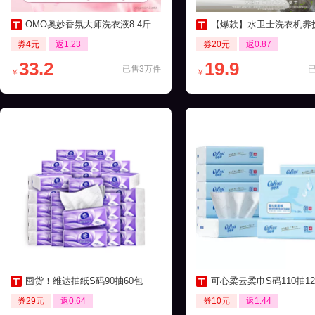
OMO奥妙香氛大师洗衣液8.4斤
【爆款】水卫士洗衣机养护液270ml
券4元
返1.23
券20元
返0.87
33.2
19.9
已售3万件
￥
￥
囤货！维达抽纸S码90抽60包
可心柔云柔巾S码110抽12包保湿
券29元
返0.64
券10元
返1.44