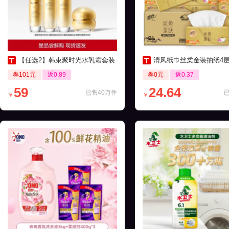
【任选2】韩束聚时光水乳霜套装
清风纸巾丝柔金装抽纸4层24包家
券101元
返0.89
券0元
返0.37
59
24.64
已售40万件
￥
￥